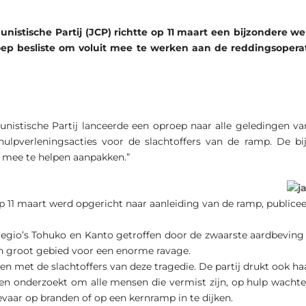
istische Partij (JCP) richtte op 11 maart een bijzondere we
 besliste om voluit mee te werken aan de reddingsoperati
istische Partij lanceerde een oproep naar alle geledingen van
hulpverleningsacties voor de slachtoffers van de ramp. De bij
 mee te helpen aanpakken.”
 11 maart werd opgericht naar aanleiding van de ramp, publicee
egio’s Tohuko en Kanto getroffen door de zwaarste aardbeving 
n groot gebied voor een enorme ravage.
et de slachtoffers van deze tragedie. De partij drukt ook haar i
en onderzoekt om alle mensen die vermist zijn, op hulp wachte
gevaar op branden of op een kernramp in te dijken.