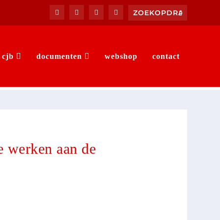
 cjb
documenten
webshop
contact
te werken aan de