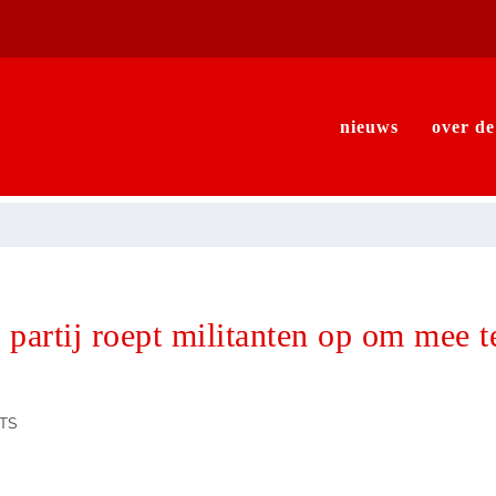
nieuws
over de
partij roept militanten op om mee 
TS