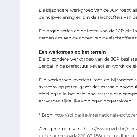
De bijzondere werkgroep van de JCP roept alle
de hulpverlening en om de slachtoffers van d
De organisaties en de leden van de JCP die in
nemen om aan de noden van de slachtoffers t
Een werkgroep op het terrein
De bijzondere werkgroep van de JCP beslist
Sendai in de prefectuur Miyagi en wordt gele
Die werkgroep overlegt met de bijzondere w
systeem op poten gezet dat massale noodhul
afdelingen in het hele land starten een camp
er worden tijdelijke woningen opgetrokken…
* Bron:
http://solidarite-internationale-pcf.ove
Overgenomen van:
http://www.pvda.be/nieu
utm_source=pvda2011-03-18&utm_medium=em