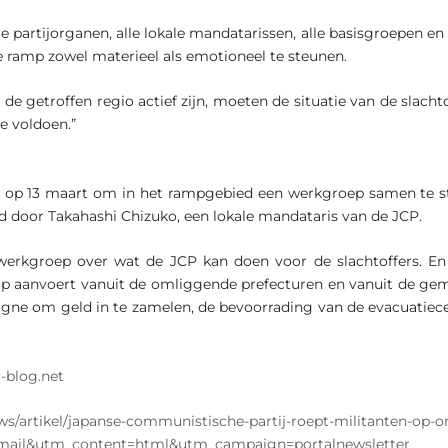
 partijorganen, alle lokale mandatarissen, alle basisgroepen e
e ramp zowel materieel als emotioneel te steunen.
 de getroffen regio actief zijn, moeten de situatie van de slach
e voldoen.”
e op 13 maart om in het rampgebied een werkgroep samen te ste
id door Takahashi Chizuko, een lokale mandataris van de JCP.
erkgroep over wat de JCP kan doen voor de slachtoffers. En e
p aanvoert vanuit de omliggende prefecturen en vanuit de gem
agne om geld in te zamelen, de bevoorrading van de evacuatiec
r-blog.net
ws/artikel/japanse-communistische-partij-roept-militanten-op
ail&utm_content=html&utm_campaign=portalnewsletter