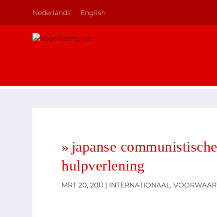
Nederlands
English
japanse communistische 
hulpverlening
MRT 20, 2011
|
INTERNATIONAAL
,
VOORWAAR