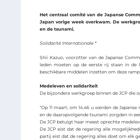
Het centraal comité van de Japanse Commun
Japan vorige week overkwam. De werkgroep
en de tsunami.
Solidarité Internationale *
Shii Kazuo, voorzitter van de Japanse Commun
leden moeten op de eerste rij staan in de 
beschikbare middelen inzetten om deze ramp
Medeleven en solidariteit
De bijzondere werkgroep binnen de JCP die op
“Op 11 maart, om 14.46 u werden de Japanse r
en de daaropvolgende tsunami zorgden in ee
De JCP betuigt haar meest oprechte medeleven m
De JCP eist dat de regering alle mogelijkhed
partij eist dat de regering alles doet om elk 