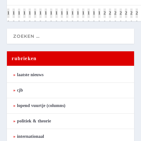
1
1
1
1
1
1
1
1
1
1
1
1
1
1
1
1
1
1
1
2
2
2
2
2
2
2
8
8
8
8
8
8
8
8
8
9
9
9
9
9
9
9
9
9
9
0
0
0
0
0
0
0
1
2
3
4
5
6
7
8
9
0
1
2
3
4
5
6
7
8
9
0
1
2
3
4
5
6
rubrieken
laatste nieuws
cjb
lopend vuurtje (columns)
politiek & theorie
internationaal