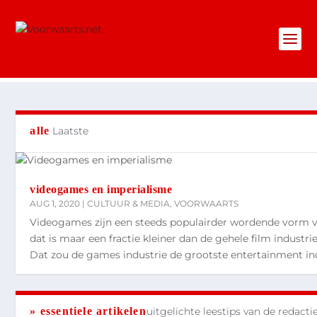
alle
Laatste
videogames en imperialisme
AUG 1, 2020
|
CULTUUR & MEDIA
,
VOORWAARTS
Videogames zijn een steeds populairder wordende vorm van
dat is maar een fractie kleiner dan de gehele film indust
Dat zou de games industrie de grootste entertainment in
» essentiele artikelen
uitgelichte leestips van de redacti